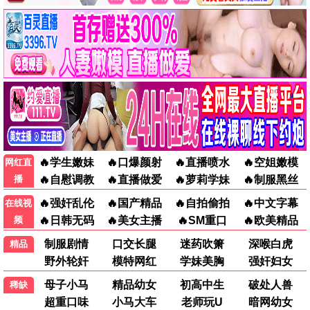
孔刘金高银 · 2016
9.7
奇幻
88影视网·免费追剧
88热播
泪之女王
爆款
16集
金秀贤×金智媛 · 2024
9.7
爱情
88影视网·免费追剧