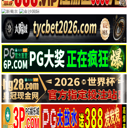
鱿鱼游戏
现象级
9集
生存游戏·全球爆款 · 2021
9.5
惊悚
88影视网·免费追剧
88热播