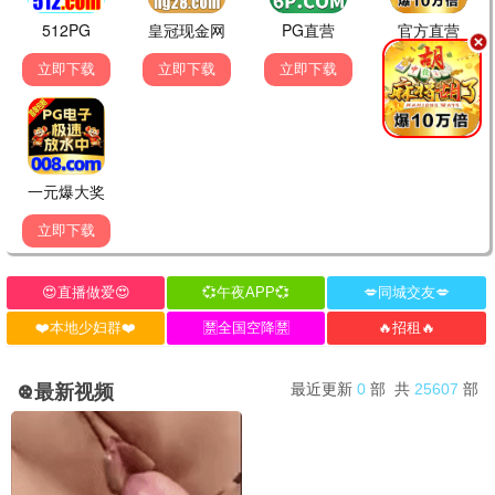
88热播
南来北往
热播
39集
白敬亭·铁路刑警群像 · 2024
9.3
刑侦
88影视网·免费追剧
🇺🇸 欧美剧·高分必看
88热播