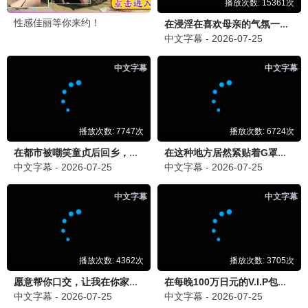
剧迷留言 · 交流区
分享你的追剧感受，推荐好剧~
发布留言
追剧小能手
5分钟前
追
庆余年第二季终于来了！88影视网更新超快，画质也
清晰
韩剧迷
20分钟前
韩
泪之女王太好哭了，金秀贤演技绝了，88影视网资源
真全
日剧爱好者
45分钟前
日
重启人生真的是神作，安藤樱演技无敌，推荐所有人看