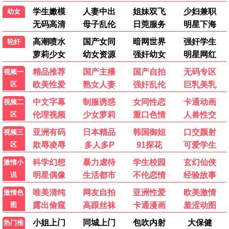
88热播
信号
必看
16集
时空悬疑·神作 · 2016
9.8
悬疑
88影视网·免费追剧
🇨🇳 国产剧·热播推荐
88热播