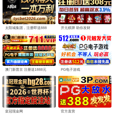
继承之战
神作
39集
豪门权斗·艾美奖 · 2023
9.7
剧情
88影视网·免费追剧
88热播