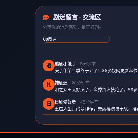
剧迷留言 · 交流区
分享你的追剧感受，推荐好剧~
追剧小能手
5分钟前
追
庆余年第二季终于来了！88影视网更新超
韩剧迷
20分钟前
韩
泪之女王太好哭了，金秀贤演技绝了，88
日剧爱好者
45分钟前
日
重启人生真的是神作，安藤樱演技无敌，推