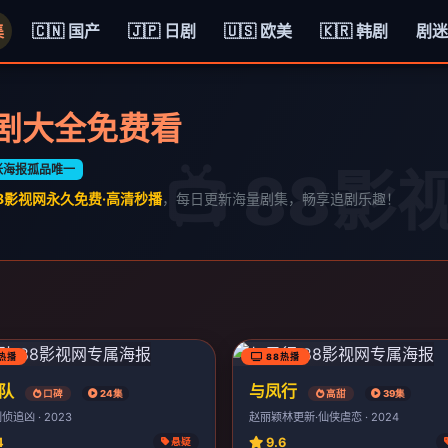
集
🇨🇳 国产
🇯🇵 日剧
🇺🇸 欧美
🇰🇷 韩剧
剧迷
视剧大全免费看
张海报孤品唯一
8影视网永久免费·高清秒播
，每日更新海量剧集，畅享追剧乐趣！
热播
88热播
队
与凤行
口碑
24集
高甜
39集
侦追凶 · 2023
赵丽颖林更新·仙侠虐恋 · 2024
4
9.6
悬疑