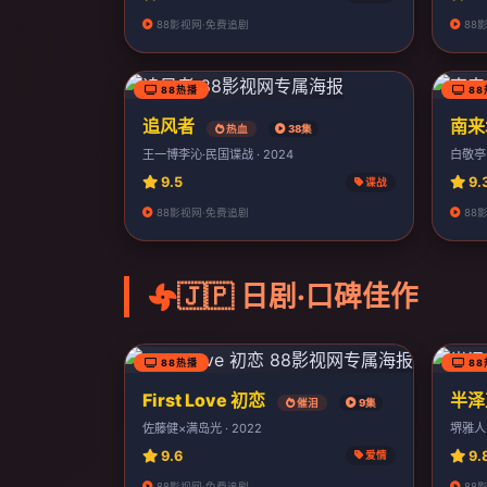
88影视网·免费追剧
88
88热播
88
追风者
南来
热血
38集
王一博李沁·民国谍战 · 2024
白敬亭·
9.5
9.
谍战
88影视网·免费追剧
88
🇯🇵 日剧·口碑佳作
88热播
88
First Love 初恋
半泽
催泪
9集
佐藤健×满岛光 · 2022
堺雅人·
9.6
9.
爱情
88影视网·免费追剧
88