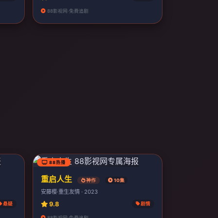
88影视网·免费追剧
88热播
重启人生
神作
10集
安藤樱·重生友情 · 2023
9.8
悬疑
剧情
88影视网·免费追剧