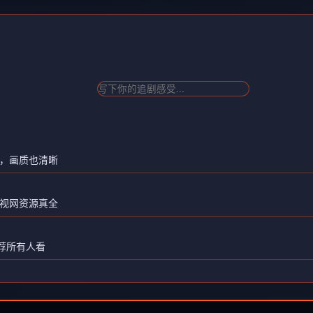
快，画质也清晰
影视网资源真全
荐所有人看