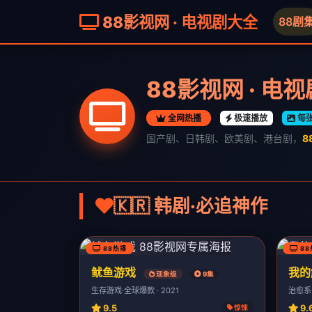
88影视网 · 电视剧大全
88剧
88影视网 · 电
全网热播
极速播放
每
国产剧、日韩剧、欧美剧、港台剧，
8
🇰🇷 韩剧·必追神作
88热播
88
鱿鱼游戏
我的
现象级
9集
生存游戏·全球爆款 · 2021
治愈系·
9.5
9.
惊悚