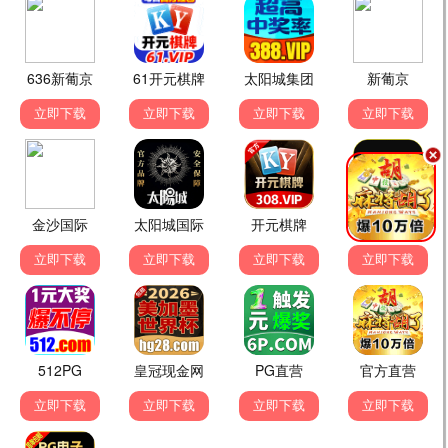
王冠
Netflix
60集
英国王室史诗 · 2022
9.6
历史
88影视网·免费追剧
🇰🇷 韩剧·必追神作
88热播
黑暗荣耀
神作
16集
宋慧乔·复仇爽剧 · 2023