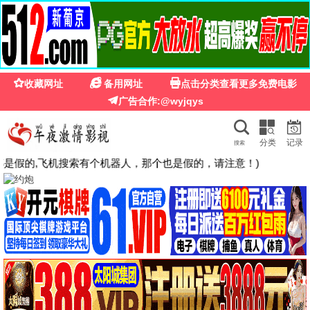
88影视网 · 电视剧大全
88影视网 · 电视剧大全免费看
全网热播
极速播放
每张海报孤品唯一
国产剧、日韩剧、欧美剧、港台剧，
88影视网永久免费·高清秒播
，
每日更新海量剧集，畅享追剧乐趣！
🇯🇵 日剧·口碑佳作
88热播