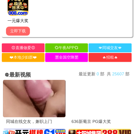
9.8
悬疑
88影视网·免费追剧
88热播
我的解放日记
口碑
16集
治愈系·生活写实 · 2022
9.6
剧情
88影视网·免费追剧
88热播