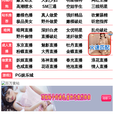
最后生还者
HBO
9集
游戏改编·末日人性 · 2023
9.8
科幻
88影视网·免费追剧
88热播