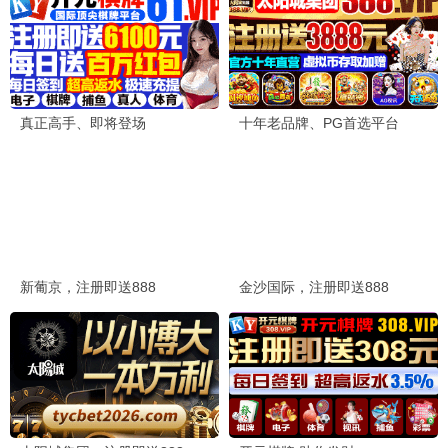
鱿鱼游戏
现象级
9集
生存游戏·全球爆款 · 2021
9.5
惊悚
88影视网·免费追剧
88热播