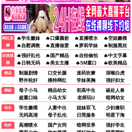
石原里美·法医 · 2018
9.9
悬疑
88影视网·免费追剧
88热播
First Love 初恋
催泪
9集
佐藤健×满岛光 · 2022
9.6
爱情
88影视网·免费追剧