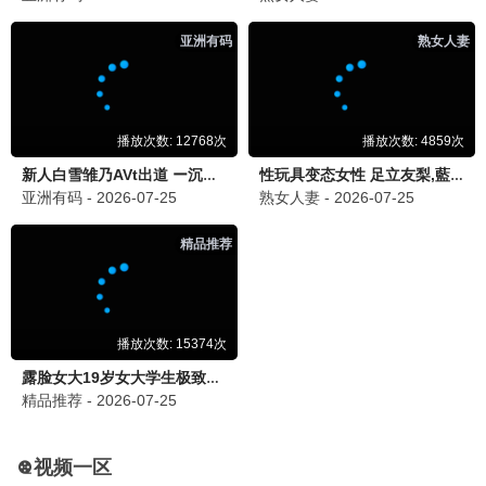
9.4
悬疑
88影视网·免费追剧
88热播
繁花
王家卫
30集
王家卫·上海往事 · 2023
9.7
剧情
88影视网·免费追剧
88热播