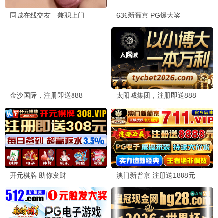
88热播
最后生还者
HBO
9集
游戏改编·末日人性 · 2023
9.8
科幻
88影视网·免费追剧
88热播