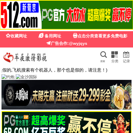
88影视网 · 电视剧大全
88影视网 · 电视剧大全免费看
全网热播
极速播放
每张海报孤品唯一
国产剧、日韩剧、欧美剧、港台剧，
88影视网永久免费·高清秒播
，
每日更新海量剧集，畅享追剧乐趣！
🇰🇷 韩剧·必追神作
88热播