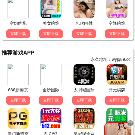
王冠
Netflix
60集
英国王室史诗 · 2022
9.6
历史
88影视网·免费追剧
88热播