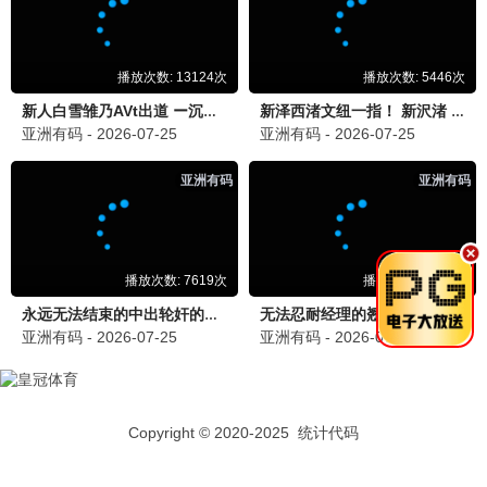
重启人生
神作
10集
安藤樱·重生友情 · 2023
9.8
剧情
88影视网·免费追剧
88热播