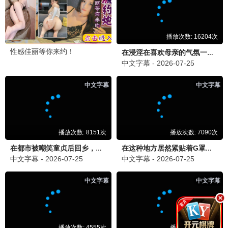
三大队
口碑
24集
秦昊·刑侦追凶 · 2023
9.4
悬疑
88影视网·免费追剧
🇯🇵 日剧·口碑佳作
88热播