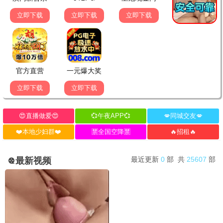
怪奇物语4
Netflix
34集
科幻惊悚·怀旧 · 2022
9.5
科幻
88影视网·免费追剧
88热播
曼达洛人3
迪士尼
24集
星球大战衍生 · 2023
9.5
科幻
88影视网·免费追剧